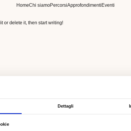
Home
Chi siamo
Percorsi
Approfondimenti
Eventi
or delete it, then start writing!
 deleting comments, please visit the Comments screen in the dashboard
Dettagli
mmento
ookie