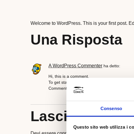
Welcome to WordPress. This is your first post. Edit 
Una Risposta
A WordPress Commenter
ha detto:
Hi, this is a comment.
To get started with moderating, editing, and
Gravatar
Commenter avatars come from
.
Consenso
Lascia Un Co
Questo sito web utilizza i c
Devi essere
connesso
per inviare un commento.